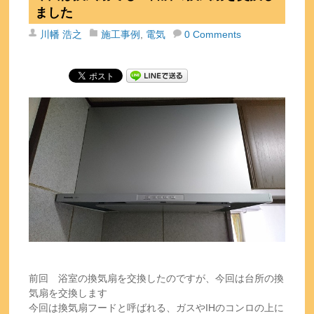
ました
川幡 浩之
施工事例
,
電気
0 Comments
前回 浴室の換気扇を交換したのですが、今回は台所の換
気扇を交換します
今回は換気扇フードと呼ばれる、ガスやIHのコンロの上に