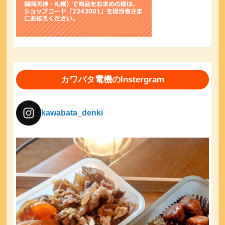
カワバタ電機のInstergram
kawabata_denki