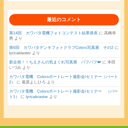
最近のコメント
第14回 カワバタ電機フォトコンテスト結果発表
に
高橋幸
男
より
第6回 カワバタデンキフォトクラブColors写真展 その2
に
lyricablaster
より
新企画！！ちえさんの気まぐれ写真展 パフパフ📯
に
本田
いづみ
より
カワバタ電機 Colorsポートレート撮影会/セミナー（パート
2）
に
葛原よしひろ
より
カワバタ電機 Colorsポートレート撮影会/セミナー （パー
ト1）
に
lyricabrastar
より