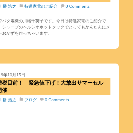
川幡 浩之
特選家電のご紹介
0 Comments
ワバタ電機の川幡千英子です。今日は特選家電のご紹介で
。シャープのヘルシオホットクックでとってもかんたんにメ
ンおかずを作っちゃいます。
19年10月15日
増税目前！ 緊急値下げ！大放出サマーセル
開催
川幡 浩之
ブログ
0 Comments