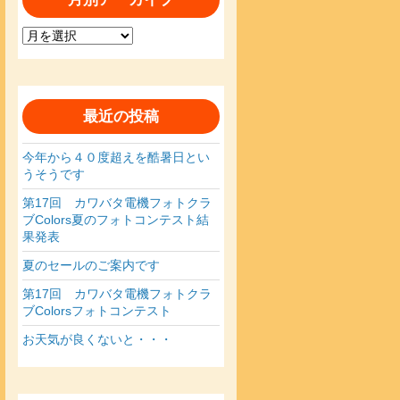
月
別
ア
ー
カ
最近の投稿
イ
ブ
今年から４０度超えを酷暑日とい
うそうです
第17回 カワバタ電機フォトクラ
ブColors夏のフォトコンテスト結
果発表
夏のセールのご案内です
第17回 カワバタ電機フォトクラ
ブColorsフォトコンテスト
お天気が良くないと・・・