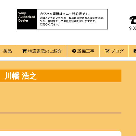
ー製品
特選家電のご紹介
設備工事
ブログ
川幡 浩之