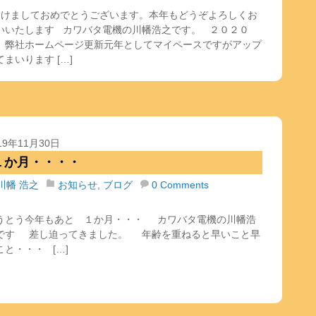
けましておめでとうございます。本年もどうぞよろしくお
いいたします カワバタ電機の川幡浩之です。 ２０２０
 弊社ホームページ更新元年としてマイペースですがアップ
てまいります […]
19年11月30日
１か月・・・・
川幡 浩之
お知らせ
,
ブログ
0 Comments
うとう今年もあと １か月・・・ カワバタ電機の川幡浩
です 差し迫ってきました。 年齢を重ねると早いこと早
こと・・・ […]