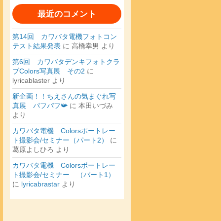
最近のコメント
第14回 カワバタ電機フォトコン
テスト結果発表
に
高橋幸男
より
第6回 カワバタデンキフォトクラ
ブColors写真展 その2
に
lyricablaster
より
新企画！！ちえさんの気まぐれ写
真展 パフパフ📯
に
本田いづみ
より
カワバタ電機 Colorsポートレー
ト撮影会/セミナー（パート2）
に
葛原よしひろ
より
カワバタ電機 Colorsポートレー
ト撮影会/セミナー （パート1）
に
lyricabrastar
より