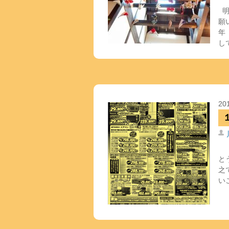
明
願
年
し
20
と
之
い