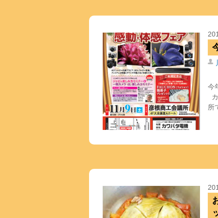
20
今
カ
所
20