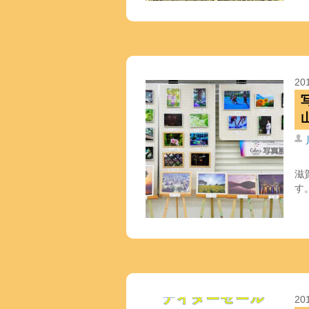
20
滋
す
20