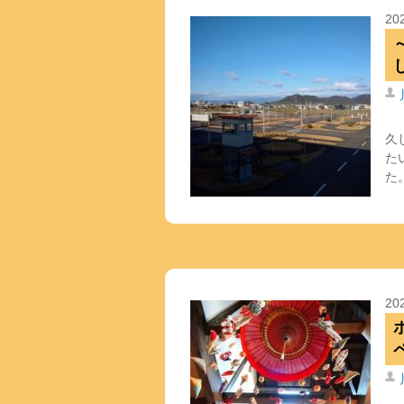
20
久
た
た
20