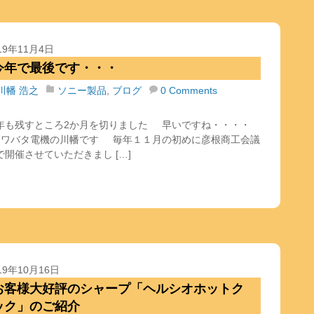
19年11月4日
今年で最後です・・・
川幡 浩之
ソニー製品
,
ブログ
0 Comments
年も残すところ2か月を切りました 早いですね・・・・
ワバタ電機の川幡です 毎年１１月の初めに彦根商工会議
で開催させていただきまし […]
19年10月16日
お客様大好評のシャープ「ヘルシオホットク
ック」のご紹介