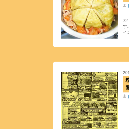
カ
す
イ
20