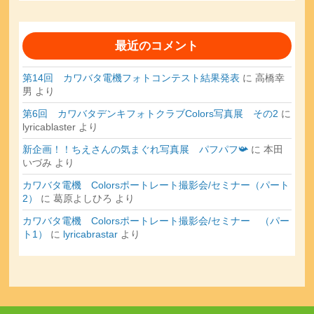
最近のコメント
第14回 カワバタ電機フォトコンテスト結果発表
に
高橋幸
男
より
第6回 カワバタデンキフォトクラブColors写真展 その2
に
lyricablaster
より
新企画！！ちえさんの気まぐれ写真展 パフパフ📯
に
本田
いづみ
より
カワバタ電機 Colorsポートレート撮影会/セミナー（パート
2）
に
葛原よしひろ
より
カワバタ電機 Colorsポートレート撮影会/セミナー （パー
ト1）
に
lyricabrastar
より