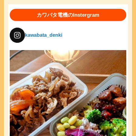
カワバタ電機のInstergram
kawabata_denki