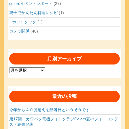
colorsイベントレポート
(27)
親子でかんたん料理レシピ
(1)
ホットクック
(1)
カメラ関係
(40)
月別アーカイブ
月
別
ア
ー
カ
最近の投稿
イ
ブ
今年から４０度超えを酷暑日というそうです
第17回 カワバタ電機フォトクラブColors夏のフォトコンテ
スト結果発表