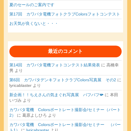
夏のセールのご案内です
第17回 カワバタ電機フォトクラブColorsフォトコンテスト
お天気が良くないと・・・
最近のコメント
第14回 カワバタ電機フォトコンテスト結果発表
に
高橋幸
男
より
第6回 カワバタデンキフォトクラブColors写真展 その2
に
lyricablaster
より
新企画！！ちえさんの気まぐれ写真展 パフパフ📯
に
本田
いづみ
より
カワバタ電機 Colorsポートレート撮影会/セミナー（パート
2）
に
葛原よしひろ
より
カワバタ電機 Colorsポートレート撮影会/セミナー （パー
ト1）
に
lyricabrastar
より