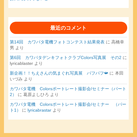
最近のコメント
第14回 カワバタ電機フォトコンテスト結果発表
に
高橋幸
男
より
第6回 カワバタデンキフォトクラブColors写真展 その2
に
lyricablaster
より
新企画！！ちえさんの気まぐれ写真展 パフパフ📯
に
本田
いづみ
より
カワバタ電機 Colorsポートレート撮影会/セミナー（パート
2）
に
葛原よしひろ
より
カワバタ電機 Colorsポートレート撮影会/セミナー （パー
ト1）
に
lyricabrastar
より