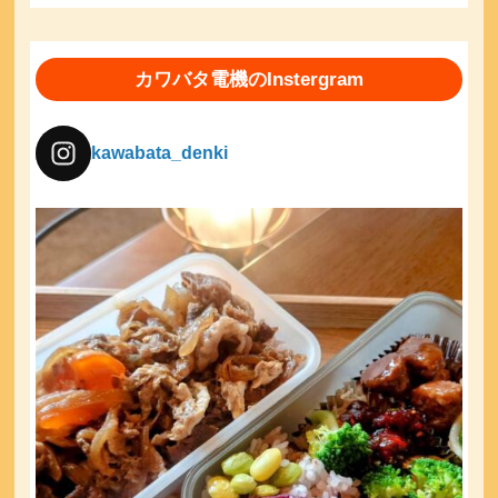
カワバタ電機のInstergram
kawabata_denki