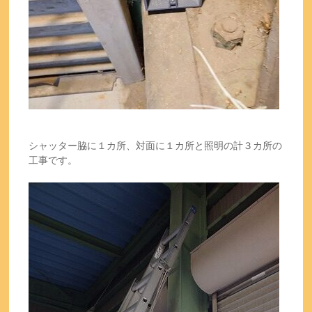
シャッター脇に１カ所、対面に１カ所と照明の計３カ所の
工事です。