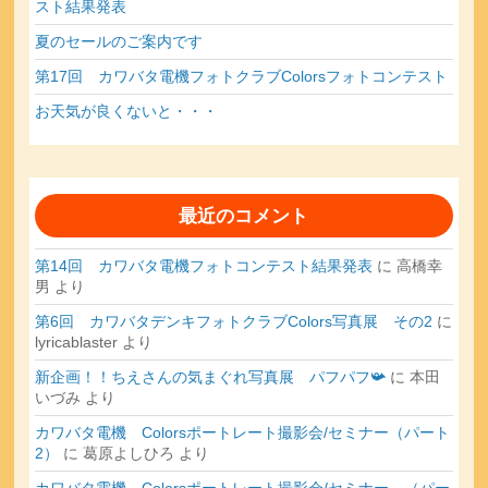
スト結果発表
夏のセールのご案内です
第17回 カワバタ電機フォトクラブColorsフォトコンテスト
お天気が良くないと・・・
最近のコメント
第14回 カワバタ電機フォトコンテスト結果発表
に
高橋幸
男
より
第6回 カワバタデンキフォトクラブColors写真展 その2
に
lyricablaster
より
新企画！！ちえさんの気まぐれ写真展 パフパフ📯
に
本田
いづみ
より
カワバタ電機 Colorsポートレート撮影会/セミナー（パート
2）
に
葛原よしひろ
より
カワバタ電機 Colorsポートレート撮影会/セミナー （パー