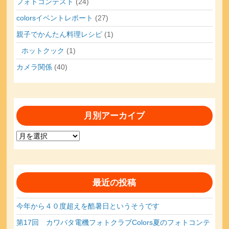
フォトコンテスト
(24)
colorsイベントレポート
(27)
親子でかんたん料理レシピ
(1)
ホットクック
(1)
カメラ関係
(40)
月別アーカイブ
月
別
ア
ー
カ
最近の投稿
イ
ブ
今年から４０度超えを酷暑日というそうです
第17回 カワバタ電機フォトクラブColors夏のフォトコンテ